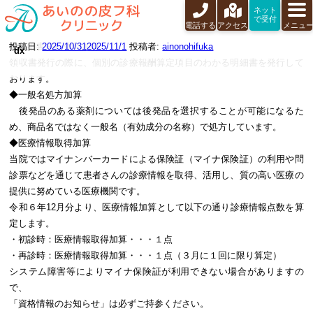
ネット
で受付
電話する
アクセス
メニュ
投稿日:
◆明細書発行体制加算
2025/10/31
2025/11/1
投稿者:
ainonohifuka
dx
領収書発行の際に、個別の診療報酬算定項目のわかる明細書を発行して
おります。
◆一般名処方加算
後発品のある薬剤については後発品を選択することが可能になるた
め、商品名ではなく一般名（有効成分の名称）で処方しています。
◆医療情報取得加算
当院ではマイナンバーカードによる保険証（マイナ保険証）の利用や問
診票などを通じて患者さんの診療情報を取得、活用し、質の高い医療の
提供に努めている医療機関です。
令和６年12月分より、医療情報加算として以下の通り診療情報点数を算
定します。
・初診時：医療情報取得加算・・・１点
・再診時：医療情報取得加算・・・１点（３月に１回に限り算定）
システム障害等によりマイナ保険証が利用できない場合がありますの
で、
「資格情報のお知らせ」は必ずご持参ください。