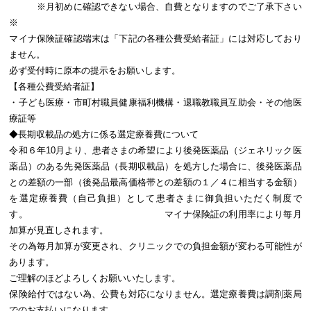
※月初めに確認できない場合、自費となりますのでご了承下さい
※
マイナ保険証確認端末は「下記の各種公費受給者証」には対応しており
ません。
必ず受付時に原本の提示をお願いします。
【各種公費受給者証】
・子ども医療・市町村職員健康福利機構・退職教職員互助会・その他医
療証等
◆長期収載品の処方に係る選定療養費について
令和６年10月より、患者さまの希望により後発医薬品（ジェネリック医
薬品）のある先発医薬品（長期収載品）を処方した場合に、後発医薬品
との差額の一部（後発品最高価格帯との差額の１／４に相当する金額）
を選定療養費（自己負担）として患者さまに御負担いただく制度で
す。 マイナ保険証の利用率により毎月
加算が見直しされます。
その為毎月加算が変更され、クリニックでの負担金額が変わる可能性が
あります。
ご理解のほどよろしくお願いいたします。
保険給付ではない為、公費も対応になりません。選定療養費は調剤薬局
でのお支払いになります。